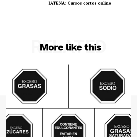
IATENA: Cursos cortos online
RELATED
More like this