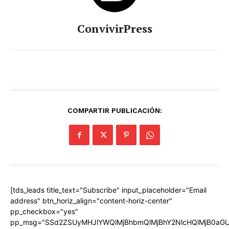
ConvivirPress
COMPARTIR PUBLICACIÓN:
[tds_leads title_text="Subscribe" input_placeholder="Email
address" btn_horiz_align="content-horiz-center"
pp_checkbox="yes"
pp_msg="SSd2ZSUyMHJlYWQlMjBhbmQlMjBhY2NlcHQlMjB0aGU