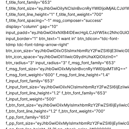
f_title_font_family="653"
f_title_font_size="eyJhbGwiOiIyNCIsInBvcnRyYWl0IjoiMjAiLCJs
f_title_font_line_height="1" f_title_font_weight="700"
f_title_font_spacing="-1" msg_composer="success"
display="column" gap="10"
input_padd="eyJhbGwiOiIxNXB4IDEwcHgiLCJsYW5kc2NhcGUiO
input_border="1" btn_text="I want in" btn_tdicon="tdc-font-
tdmp tdc-font-tdmp-arrow-right"
btn_icon_size="eyJhbGwiOiIxOSIsImxhbmRzY2FwZSI6IjE3Iiwic
btn_icon_space="eyJhbGwiOiI1IiwicG9ydHJhaXQiOiIzIn0="
btn_radius="3" input_radius="3" f_msg_font_family="653"
f_msg_font_size="eyJhbGwiOiIxMyIsInBvcnRyYWl0IjoiMTIifQ=="
f_msg_font_weight="600" f_msg_font_line_height="1.4"
f_input_font_family="653"
f_input_font_size="eyJhbGwiOiIxNCIsImxhbmRzY2FwZSI6IjEzIi
f_input_font_line_height="1.2" f_btn_font_family="653"
f_input_font_weight="500"
f_btn_font_size="eyJhbGwiOiIxMyIsImxhbmRzY2FwZSI6IjEyIiwi
f_btn_font_line_height="1.2" f_btn_font_weight="700"
f_pp_font_family="653"
f_pp_font_size="eyJhbGwiOiIxMyIsImxhbmRzY2FwZSI6IjEyIiwi