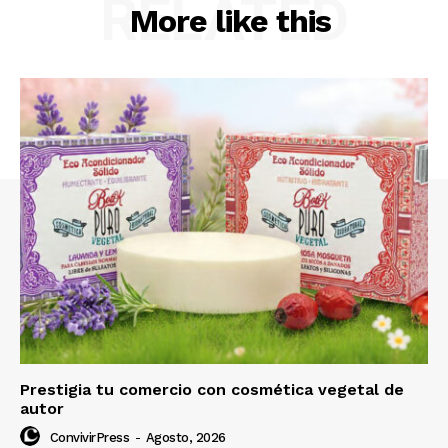
RELATED
More like this
Prestigia tu comercio con cosmética vegetal de
autor
ConvivirPress
-
Agosto, 2026