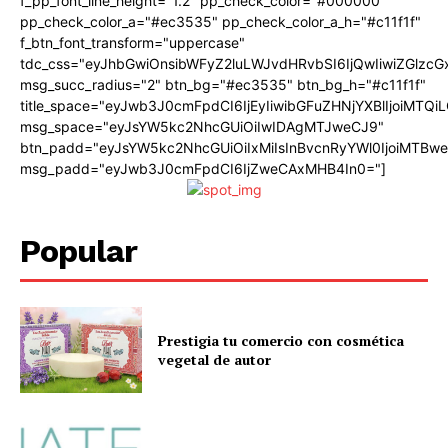
f_pp_font_line_height="1.2" pp_check_color="#000000"
pp_check_color_a="#ec3535" pp_check_color_a_h="#c11f1f"
f_btn_font_transform="uppercase"
tdc_css="eyJhbGwiOnsibWFyZ2luLWJvdHRvbSI6IjQwIiwiZGlz
msg_succ_radius="2" btn_bg="#ec3535" btn_bg_h="#c11f1f"
title_space="eyJwb3J0cmFpdCI6IjEyIiwibGFuZHNjYXBlIjoiMTQi
msg_space="eyJsYW5kc2NhcGUiOiIwIDAgMTJweCJ9"
btn_padd="eyJsYW5kc2NhcGUiOiIxMiIsInBvcnRyYWl0IjoiMTBw
msg_padd="eyJwb3J0cmFpdCI6IjZweCAxMHB4In0="]
Popular
Prestigia tu comercio con cosmética
vegetal de autor