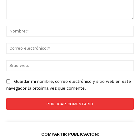
Comentario:
No
Co
ele
Sit
we
Guardar mi nombre, correo electrónico y sitio web en este
navegador la próxima vez que comente.
COMPARTIR PUBLICACIÓN: