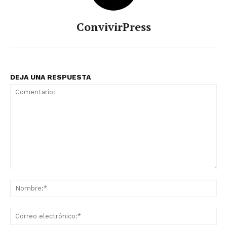
ConvivirPress
DEJA UNA RESPUESTA
Comentario:
No
Co
ele