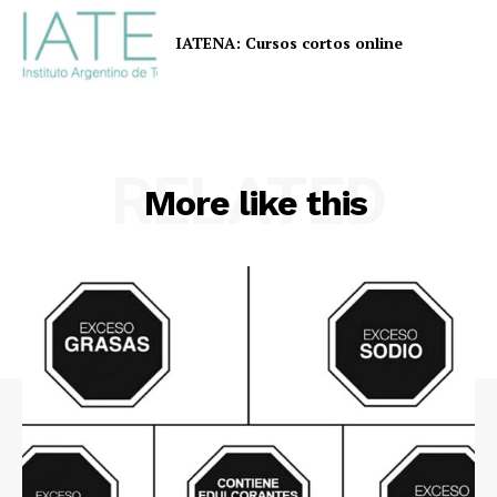
IATENA: Cursos cortos online
RELATED
More like this