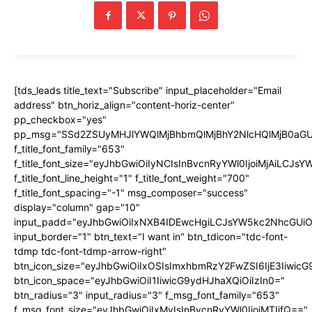
[tds_leads title_text="Subscribe" input_placeholder="Email
address" btn_horiz_align="content-horiz-center"
pp_checkbox="yes"
pp_msg="SSd2ZSUyMHJlYWQlMjBhbmQlMjBhY2NlcHQlMjB0aGU
f_title_font_family="653"
f_title_font_size="eyJhbGwiOiIyNCIsInBvcnRyYWl0IjoiMjAiLCJs
f_title_font_line_height="1" f_title_font_weight="700"
f_title_font_spacing="-1" msg_composer="success"
display="column" gap="10"
input_padd="eyJhbGwiOiIxNXB4IDEwcHgiLCJsYW5kc2NhcGUiO
input_border="1" btn_text="I want in" btn_tdicon="tdc-font-
tdmp tdc-font-tdmp-arrow-right"
btn_icon_size="eyJhbGwiOiIxOSIsImxhbmRzY2FwZSI6IjE3Iiwic
btn_icon_space="eyJhbGwiOiI1IiwicG9ydHJhaXQiOiIzIn0="
btn_radius="3" input_radius="3" f_msg_font_family="653"
f_msg_font_size="eyJhbGwiOiIxMyIsInBvcnRyYWl0IjoiMTIifQ=="