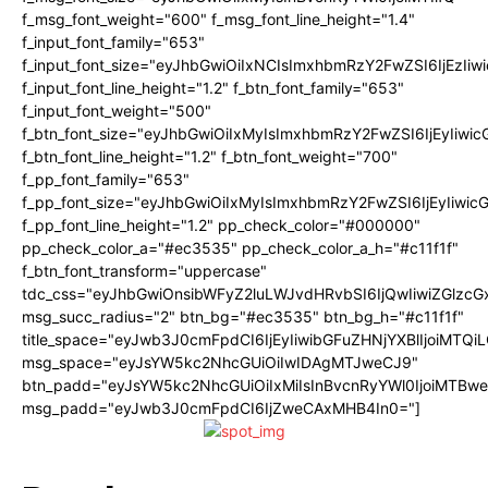
f_msg_font_weight="600" f_msg_font_line_height="1.4"
f_input_font_family="653"
f_input_font_size="eyJhbGwiOiIxNCIsImxhbmRzY2FwZSI6IjEzIi
f_input_font_line_height="1.2" f_btn_font_family="653"
f_input_font_weight="500"
f_btn_font_size="eyJhbGwiOiIxMyIsImxhbmRzY2FwZSI6IjEyIiwi
f_btn_font_line_height="1.2" f_btn_font_weight="700"
f_pp_font_family="653"
f_pp_font_size="eyJhbGwiOiIxMyIsImxhbmRzY2FwZSI6IjEyIiwi
f_pp_font_line_height="1.2" pp_check_color="#000000"
pp_check_color_a="#ec3535" pp_check_color_a_h="#c11f1f"
f_btn_font_transform="uppercase"
tdc_css="eyJhbGwiOnsibWFyZ2luLWJvdHRvbSI6IjQwIiwiZGlz
msg_succ_radius="2" btn_bg="#ec3535" btn_bg_h="#c11f1f"
title_space="eyJwb3J0cmFpdCI6IjEyIiwibGFuZHNjYXBlIjoiMTQi
msg_space="eyJsYW5kc2NhcGUiOiIwIDAgMTJweCJ9"
btn_padd="eyJsYW5kc2NhcGUiOiIxMiIsInBvcnRyYWl0IjoiMTBw
msg_padd="eyJwb3J0cmFpdCI6IjZweCAxMHB4In0="]