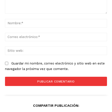
Comentario:
No
Co
ele
Sit
we
Guardar mi nombre, correo electrónico y sitio web en este
navegador la próxima vez que comente.
COMPARTIR PUBLICACIÓN: