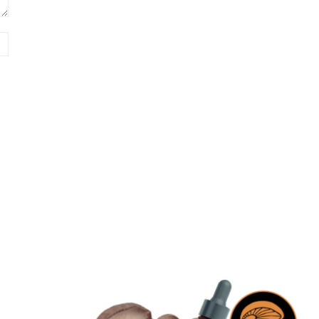
Sitio
web: