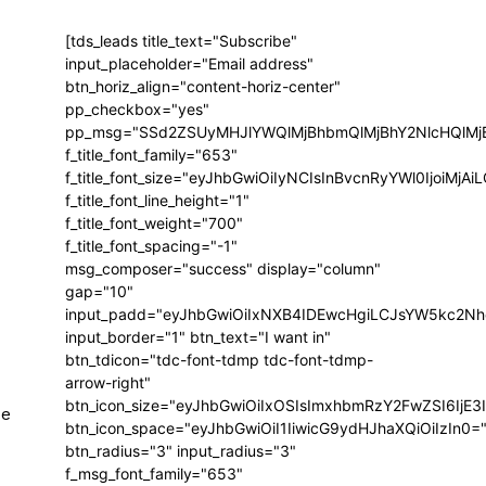
[tds_leads title_text="Subscribe"
input_placeholder="Email address"
btn_horiz_align="content-horiz-center"
pp_checkbox="yes"
pp_msg="SSd2ZSUyMHJlYWQlMjBhbmQlMjBhY2NlcHQlMj
f_title_font_family="653"
f_title_font_size="eyJhbGwiOiIyNCIsInBvcnRyYWl0IjoiMj
f_title_font_line_height="1"
f_title_font_weight="700"
f_title_font_spacing="-1"
msg_composer="success" display="column"
gap="10"
input_padd="eyJhbGwiOiIxNXB4IDEwcHgiLCJsYW5kc2Nh
input_border="1" btn_text="I want in"
btn_tdicon="tdc-font-tdmp tdc-font-tdmp-
arrow-right"
btn_icon_size="eyJhbGwiOiIxOSIsImxhbmRzY2FwZSI6IjE3
ue
btn_icon_space="eyJhbGwiOiI1IiwicG9ydHJhaXQiOiIzIn0=
btn_radius="3" input_radius="3"
f_msg_font_family="653"