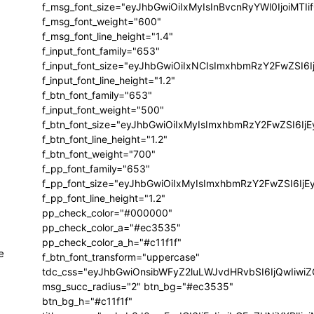
f_msg_font_size="eyJhbGwiOiIxMyIsInBvcnRyYWl0IjoiMTIi
f_msg_font_weight="600"
f_msg_font_line_height="1.4"
f_input_font_family="653"
f_input_font_size="eyJhbGwiOiIxNCIsImxhbmRzY2FwZSI6I
f_input_font_line_height="1.2"
f_btn_font_family="653"
f_input_font_weight="500"
f_btn_font_size="eyJhbGwiOiIxMyIsImxhbmRzY2FwZSI6Ij
f_btn_font_line_height="1.2"
f_btn_font_weight="700"
f_pp_font_family="653"
f_pp_font_size="eyJhbGwiOiIxMyIsImxhbmRzY2FwZSI6IjE
f_pp_font_line_height="1.2"
pp_check_color="#000000"
pp_check_color_a="#ec3535"
pp_check_color_a_h="#c11f1f"
e
f_btn_font_transform="uppercase"
tdc_css="eyJhbGwiOnsibWFyZ2luLWJvdHRvbSI6IjQwIiw
msg_succ_radius="2" btn_bg="#ec3535"
btn_bg_h="#c11f1f"