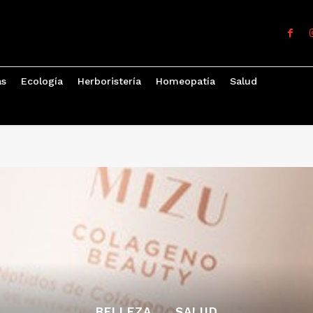
as
Ecología
Herboristería
Homeopatía
Salud
BELLEZA
SALUD