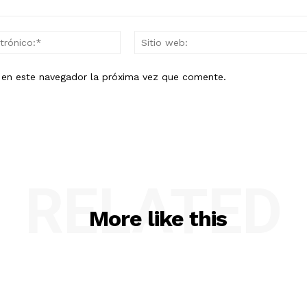
Correo
electrónico:*
b en este navegador la próxima vez que comente.
RELATED
More like this