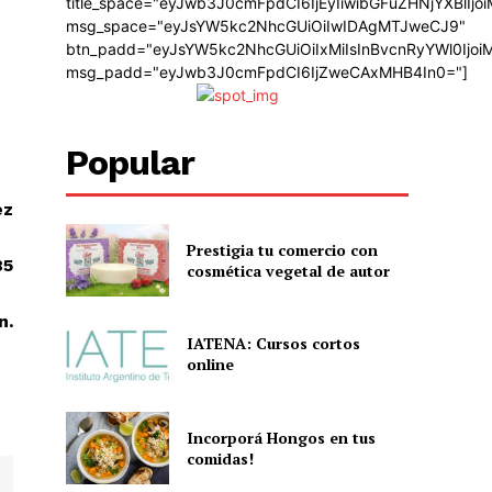
title_space="eyJwb3J0cmFpdCI6IjEyIiwibGFuZHNjYXBlIj
msg_space="eyJsYW5kc2NhcGUiOiIwIDAgMTJweCJ9"
btn_padd="eyJsYW5kc2NhcGUiOiIxMiIsInBvcnRyYWl0Ijo
msg_padd="eyJwb3J0cmFpdCI6IjZweCAxMHB4In0="]
Popular
ez
Prestigia tu comercio con
85
cosmética vegetal de autor
n.
IATENA: Cursos cortos
online
Incorporá Hongos en tus
comidas!