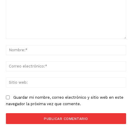
Comentario:
No
Co
ele
Sit
we
Guardar mi nombre, correo electrónico y sitio web en este
navegador la próxima vez que comente.