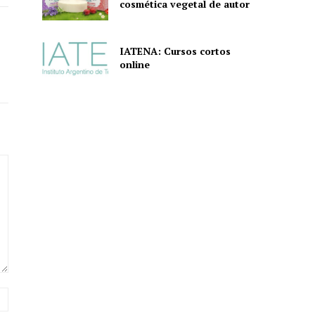
cosmética vegetal de autor
IATENA: Cursos cortos
online
Sitio
web: