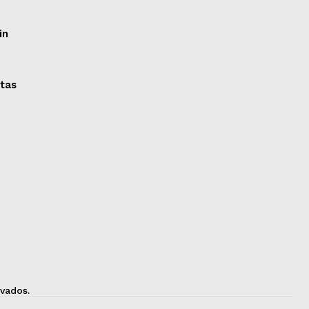
in
itas
vados.