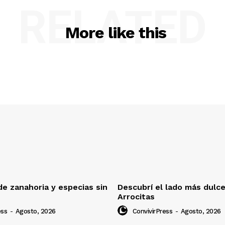
RELATED
More like this
e zanahoria y especias sin
Descubrí el lado más dulc
Arrocitas
ess
-
Agosto, 2026
ConvivirPress
-
Agosto, 2026