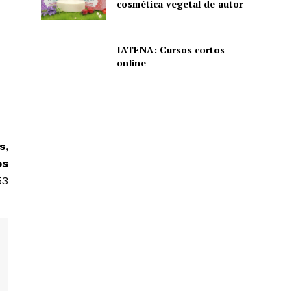
cosmética vegetal de autor
IATENA: Cursos cortos
online
s,
os
53