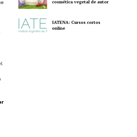
cosmética vegetal de autor
ue
IATENA: Cursos cortos
online
?
l
s
er