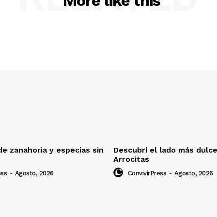
More like this
e zanahoria y especias sin
Descubrí el lado más dulc
Arrocitas
ess
-
Agosto, 2026
ConvivirPress
-
Agosto, 2026