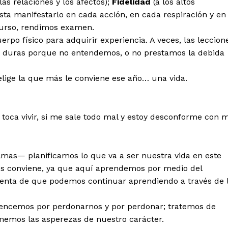
las relaciones y los afectos);
Fidelidad
(a los altos
asta manifestarlo en cada acción, en cada respiración y en
 curso, rendimos examen.
po físico para adquirir experiencia. A veces, las leccion
 duras porque no entendemos, o no prestamos la debida
elige la que más le conviene ese año… una vida.
toca vivir, si me sale todo mal y estoy desconforme con m
mas— planificamos lo que va a ser nuestra vida en este
s conviene, ya que aquí aprendemos por medio del
enta de que podemos continuar aprendiendo a través de 
omencemos por perdonarnos y por perdonar; tratemos de
memos las asperezas de nuestro carácter.