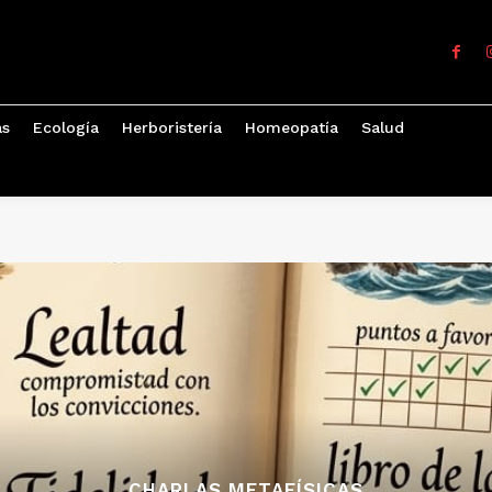
as
Ecología
Herboristería
Homeopatía
Salud
CHARLAS METAFÍSICAS