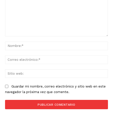
Comentario:
No
Co
ele
Sit
we
Guardar mi nombre, correo electrónico y sitio web en este
navegador la próxima vez que comente.