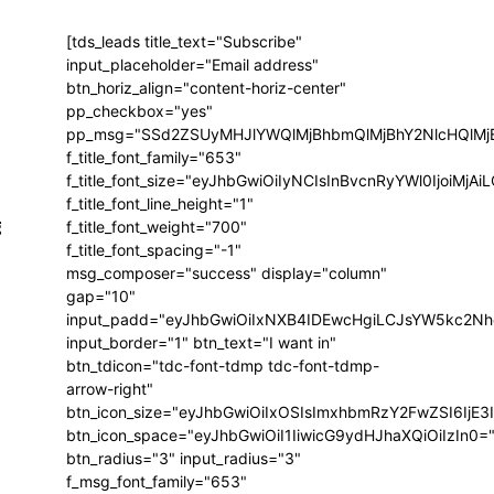
[tds_leads title_text="Subscribe"
input_placeholder="Email address"
btn_horiz_align="content-horiz-center"
pp_checkbox="yes"
pp_msg="SSd2ZSUyMHJlYWQlMjBhbmQlMjBhY2NlcHQlMj
f_title_font_family="653"
f_title_font_size="eyJhbGwiOiIyNCIsInBvcnRyYWl0IjoiMj
f_title_font_line_height="1"
g
f_title_font_weight="700"
f_title_font_spacing="-1"
msg_composer="success" display="column"
gap="10"
input_padd="eyJhbGwiOiIxNXB4IDEwcHgiLCJsYW5kc2Nh
input_border="1" btn_text="I want in"
btn_tdicon="tdc-font-tdmp tdc-font-tdmp-
arrow-right"
btn_icon_size="eyJhbGwiOiIxOSIsImxhbmRzY2FwZSI6IjE3
btn_icon_space="eyJhbGwiOiI1IiwicG9ydHJhaXQiOiIzIn0=
btn_radius="3" input_radius="3"
f_msg_font_family="653"