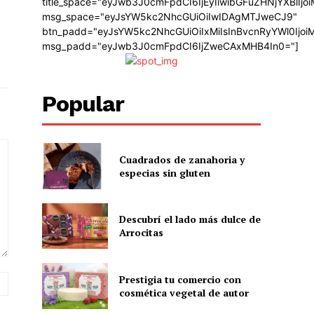
title_space="eyJwb3J0cmFpdCI6IjEyIiwibGFuZHNjYXBlIj
msg_space="eyJsYW5kc2NhcGUiOiIwIDAgMTJweCJ9"
btn_padd="eyJsYW5kc2NhcGUiOiIxMiIsInBvcnRyYWl0Ijo
msg_padd="eyJwb3J0cmFpdCI6IjZweCAxMHB4In0="]
Popular
Cuadrados de zanahoria y
especias sin gluten
Descubrí el lado más dulce de
Arrocitas
Prestigia tu comercio con
Sitio
cosmética vegetal de autor
web: