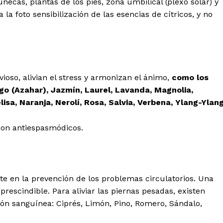
ñecas, plantas de los pies, zona umbilical (plexo solar) y
la foto sensibilización de las esencias de cítricos, y no
ioso, alivian el stress y armonizan el ánimo,
como los
o (Azahar), Jazmín, Laurel, Lavanda, Magnolia,
sa, Naranja, Nerolí, Rosa, Salvia, Verbena, Ylang-Ylan
on antiespasmódicos.
 en la prevención de los problemas circulatorios. Una
mprescindible. Para aliviar las piernas pesadas, existen
ión sanguínea: Ciprés, Limón, Pino, Romero, Sándalo,