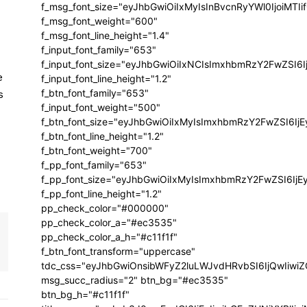
f_msg_font_size="eyJhbGwiOiIxMyIsInBvcnRyYWl0IjoiMTIi
f_msg_font_weight="600"
f_msg_font_line_height="1.4"
f_input_font_family="653"
f_input_font_size="eyJhbGwiOiIxNCIsImxhbmRzY2FwZSI6I
e
f_input_font_line_height="1.2"
f_btn_font_family="653"
s
f_input_font_weight="500"
f_btn_font_size="eyJhbGwiOiIxMyIsImxhbmRzY2FwZSI6Ij
f_btn_font_line_height="1.2"
f_btn_font_weight="700"
f_pp_font_family="653"
f_pp_font_size="eyJhbGwiOiIxMyIsImxhbmRzY2FwZSI6IjE
f_pp_font_line_height="1.2"
pp_check_color="#000000"
pp_check_color_a="#ec3535"
pp_check_color_a_h="#c11f1f"
f_btn_font_transform="uppercase"
tdc_css="eyJhbGwiOnsibWFyZ2luLWJvdHRvbSI6IjQwIiw
msg_succ_radius="2" btn_bg="#ec3535"
btn_bg_h="#c11f1f"