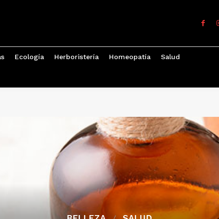
as
Ecología
Herboristería
Homeopatía
Salud
BELLEZA
SALUD