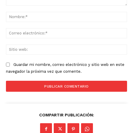
Comentario:
No
Co
ele
Sit
we
Guardar mi nombre, correo electrónico y sitio web en este
navegador la próxima vez que comente.
COMPARTIR PUBLICACIÓN: