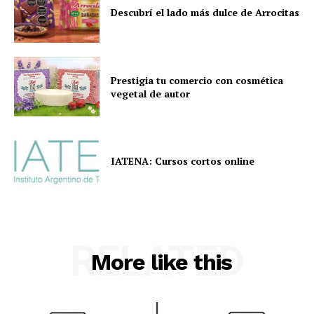
Descubrí el lado más dulce de Arrocitas
Prestigia tu comercio con cosmética
vegetal de autor
IATENA: Cursos cortos online
RELATED
More like this