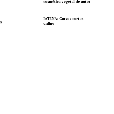
cosmética vegetal de autor
IATENA: Cursos cortos
os
online