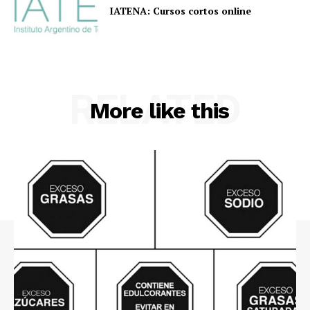
IATENA: Cursos cortos online
RELATED
More like this