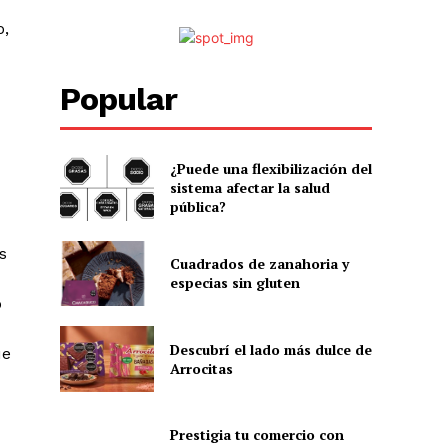
o,
Popular
¿Puede una flexibilización del
sistema afectar la salud
pública?
s
Cuadrados de zanahoria y
especias sin gluten
o
Descubrí el lado más dulce de
ue
Arrocitas
Prestigia tu comercio con