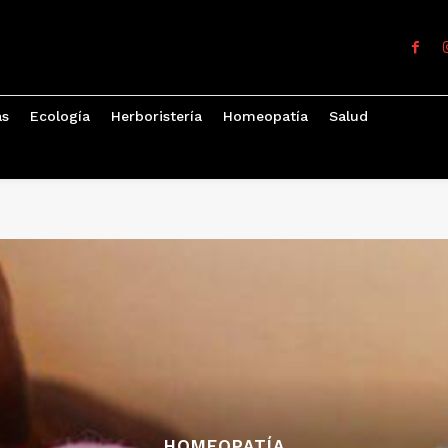
as
Ecología
Herboristería
Homeopatía
Salud
HOMEOPATÍA