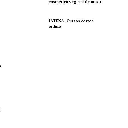
cosmética vegetal de autor
.
IATENA: Cursos cortos
online
n
a