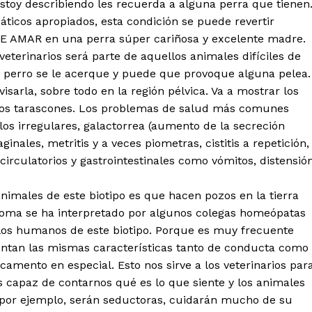
estoy describiendo les recuerda a alguna perra que tienen
icos apropiados, esta condición se puede revertir
DE AMAR en una perra súper cariñosa y excelente madre.
eterinarios será parte de aquellos animales difíciles de
ro perro se le acerque y puede que provoque alguna pelea.
sarla, sobre todo en la región pélvica. Va a mostrar los
de los tarascones. Los problemas de salud más comunes
los irregulares, galactorrea (aumento de la secreción
nales, metritis y a veces piometras, cistitis a repetición,
circulatorios y gastrointestinales como vómitos, distensió
nimales de este biotipo es que hacen pozos en la tierra
toma se ha interpretado por algunos colegas homeópatas
los humanos de este biotipo. Porque es muy frecuente
ntan las mismas características tanto de conducta como
mento en especial. Esto nos sirve a los veterinarios par
s capaz de contarnos qué es lo que siente y los animales
por ejemplo, serán seductoras, cuidarán mucho de su