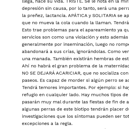
llega, hace su vida. TRISTE. Se le nota en la mi
depresión sin causa, por lo tanto, será una per
la preñez, lactancia. APÁTICA y SOLITARIA se apa
que no mueva la cola cuando la llaman. Tendr
Esto trae problemas para el apareamiento ya que
servicios son como una violación y esto además l
generalmente por inseminación, luego no romper
abandonará a sus crías, ignorándolas. Como ve
una manada. También existirán hembras de estas
Ahí no habrá el gran problema de la maternida
NO SE DEJARÁ ACARICIAR, que no socializa con
paseos. Es capaz de morder si algún perro se 
Tendrá temores importantes. Por ejemplo: si h
refugio en cualquier lado. Hay muchos tipos de
pasarán muy mal durante las fiestas de fin de a
algunas perras de este biotipo tendrán placer 
investigaciones que los síntomas pueden ser to
excepciones a la regla.