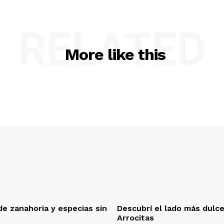
RELATED
More like this
e zanahoria y especias sin
Descubrí el lado más dulc
Arrocitas