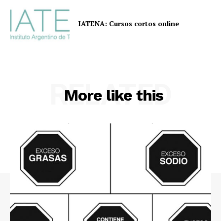
IATENA: Cursos cortos online
RELATED
More like this