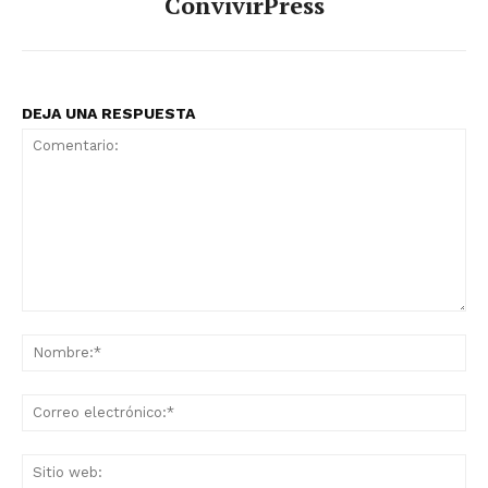
ConvivirPress
DEJA UNA RESPUESTA
Comentario:
No
Co
ele
Sit
we