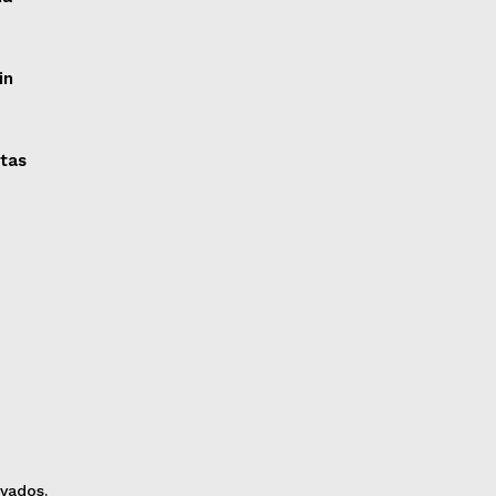
in
itas
vados.