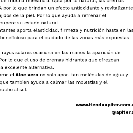
 de mucha relevancia. Optá por lo natural, las cremas
A por lo que brindan un efecto antioxidante y revitalizante
idos de la piel. Por lo que ayuda a refrenar el
ecupere su estado natural.
tantes aporta elasticidad, firmeza y nutrición hasta en la
beneficioso para el cuidado de las zonas más expuestas
 rayos solares ocasiona en las manos la aparición de
or lo que el uso de cremas hidrantes que ofrezcan
a excelente alternativa.
como el
Aloe vera
no solo apor- tan moléculas de agua y
o que también ayuda a calmar las molestias y el
ucho al sol.
www.tiendaapiter.com.
@apiter.