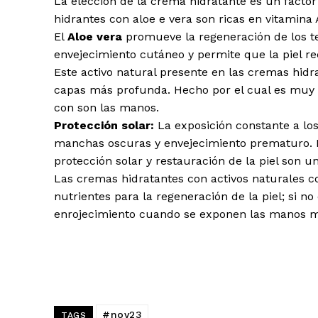
La elección de la crema hidratante es un factor
hidrantes con aloe e vera son ricas en vitamina 
El
Aloe vera
promueve la regeneración de los tej
envejecimiento cutáneo y permite que la piel r
Este activo natural presente en las cremas hidra
capas más profunda. Hecho por el cual es muy 
con son las manos.
Protección solar:
La exposición constante a los
manchas oscuras y envejecimiento prematuro. P
protección solar y restauración de la piel son un
Las cremas hidratantes con activos naturales 
nutrientes para la regeneración de la piel; si n
enrojecimiento cuando se exponen las manos m
#nov23
TAGS