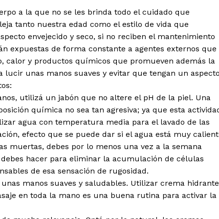
rpo a la que no se les brinda todo el cuidado que
leja tanto nuestra edad como el estilo de vida que
pecto envejecido y seco, si no reciben el mantenimiento
stán expuestas de forma constante a agentes externos que
io, calor y productos químicos que promueven además la
a lucir unas manos suaves y evitar que tengan un aspect
tos:
s, utilizá un jabón que no altere el pH de la piel. Una
osición química no sea tan agresiva; ya que esta activida
tilizar agua con temperatura media para el lavado de las
ón, efecto que se puede dar si el agua está muy calient
lulas muertas, debes por lo menos una vez a la semana
o debes hacer para eliminar la acumulación de células
onsables de esa sensación de rugosidad.
 unas manos suaves y saludables. Utilizar crema hidrante
saje en toda la mano es una buena rutina para activar la