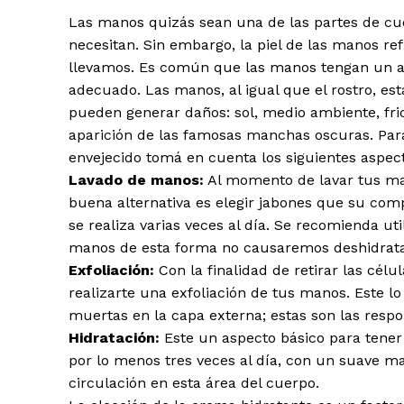
Las manos quizás sean una de las partes de cue
necesitan. Sin embargo, la piel de las manos ref
llevamos. Es común que las manos tengan un as
adecuado. Las manos, al igual que el rostro, e
pueden generar daños: sol, medio ambiente, fr
aparición de las famosas manchas oscuras. Par
envejecido tomá en cuenta los siguientes aspec
Lavado de manos:
Al momento de lavar tus mano
buena alternativa es elegir jabones que su comp
se realiza varias veces al día. Se recomienda u
manos de esta forma no causaremos deshidrataci
Exfoliación:
Con la finalidad de retirar las cé
realizarte una exfoliación de tus manos. Este l
muertas en la capa externa; estas son las resp
Hidratación:
Este un aspecto básico para tener
por lo menos tres veces al día, con un suave ma
circulación en esta área del cuerpo.