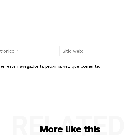
Correo
electrónico:*
b en este navegador la próxima vez que comente.
RELATED
More like this