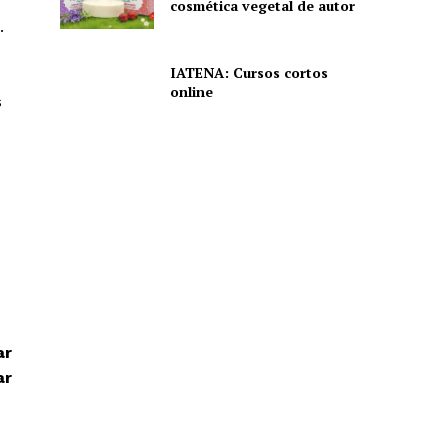
cosmética vegetal de autor
.
IATENA: Cursos cortos
online
s
ar
ar