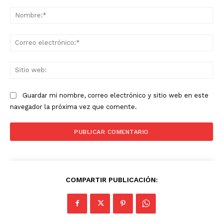
Comentario:
No
Co
ele
Sit
we
Guardar mi nombre, correo electrónico y sitio web en este
navegador la próxima vez que comente.
COMPARTIR PUBLICACIÓN: