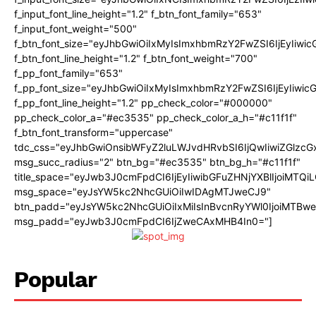
f_input_font_line_height="1.2" f_btn_font_family="653"
f_input_font_weight="500"
f_btn_font_size="eyJhbGwiOiIxMyIsImxhbmRzY2FwZSI6IjEyIiwi
f_btn_font_line_height="1.2" f_btn_font_weight="700"
f_pp_font_family="653"
f_pp_font_size="eyJhbGwiOiIxMyIsImxhbmRzY2FwZSI6IjEyIiwi
f_pp_font_line_height="1.2" pp_check_color="#000000"
pp_check_color_a="#ec3535" pp_check_color_a_h="#c11f1f"
f_btn_font_transform="uppercase"
tdc_css="eyJhbGwiOnsibWFyZ2luLWJvdHRvbSI6IjQwIiwiZGlz
msg_succ_radius="2" btn_bg="#ec3535" btn_bg_h="#c11f1f"
title_space="eyJwb3J0cmFpdCI6IjEyIiwibGFuZHNjYXBlIjoiMTQi
msg_space="eyJsYW5kc2NhcGUiOiIwIDAgMTJweCJ9"
btn_padd="eyJsYW5kc2NhcGUiOiIxMiIsInBvcnRyYWl0IjoiMTBw
msg_padd="eyJwb3J0cmFpdCI6IjZweCAxMHB4In0="]
Popular