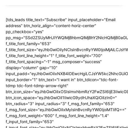
[tds_leads title_text="Subscribe" input_placeholder="Email
address" btn_horiz_align="content-horiz-center"
pp_checkbox="yes"
pp_msg="SSd2ZSUyMHJlYWQlMjBhbmQlMjBhY2NlcHQlMjB0aGU
f_title_font_family="653"
f_title_font_size="eyJhbGwiOiIyNCIsInBvcnRyYWl0IjoiMjAiLCJs
f_title_font_line_height="1" f_title_font_weight="700"
f_title_font_spacing="-1" msg_composer="success"
display="column" gap="10"
input_padd="eyJhbGwiOiIxNXB4IDEwcHgiLCJsYW5kc2NhcGUiO
input_border="1" btn_text="I want in" btn_tdicon="tdc-font-
tdmp tdc-font-tdmp-arrow-right"
btn_icon_size="eyJhbGwiOiIxOSIsImxhbmRzY2FwZSI6IjE3Iiwic
btn_icon_space="eyJhbGwiOiI1IiwicG9ydHJhaXQiOiIzIn0="
btn_radius="3" input_radius="3" f_msg_font_family="653"
f_msg_font_size="eyJhbGwiOiIxMyIsInBvcnRyYWl0IjoiMTIifQ=="
f_msg_font_weight="600" f_msg_font_line_height="1.4"
f_input_font_family="653"
f_input_font_size="eyJhbGwiOiIxNCIsImxhbmRzY2FwZSI6IjEzIi