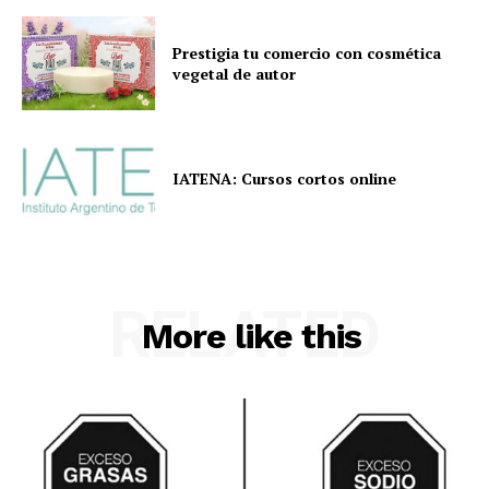
Prestigia tu comercio con cosmética
vegetal de autor
IATENA: Cursos cortos online
RELATED
More like this