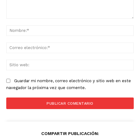
Comentario:
No
Co
ele
Sit
we
Guardar mi nombre, correo electrónico y sitio web en este
navegador la próxima vez que comente.
COMPARTIR PUBLICACIÓN: