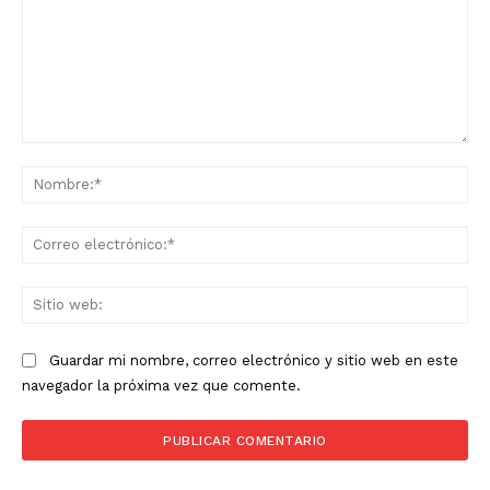
Comentario:
No
Co
ele
Sit
we
Guardar mi nombre, correo electrónico y sitio web en este
navegador la próxima vez que comente.