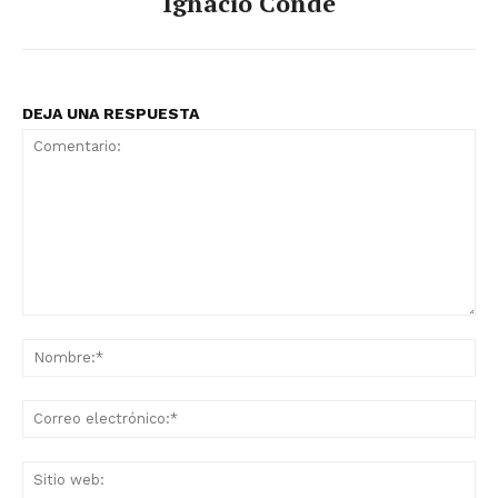
Ignacio Conde
DEJA UNA RESPUESTA
Comentario:
No
Co
ele
Sit
we