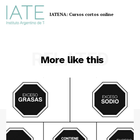
IATENA: Cursos cortos online
RELATED
More like this