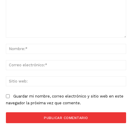
Comentario:
No
Co
ele
Sit
we
Guardar mi nombre, correo electrónico y sitio web en este
navegador la próxima vez que comente.