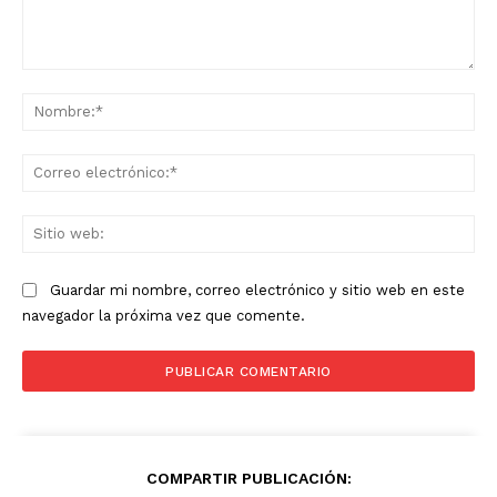
Comentario:
No
Co
ele
Sit
we
Guardar mi nombre, correo electrónico y sitio web en este
navegador la próxima vez que comente.
COMPARTIR PUBLICACIÓN: